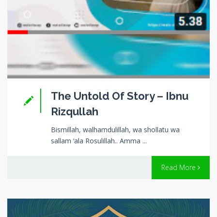
The Untold Of Story – Ibnu
Rizqullah
Bismillah, walhamdulillah, wa shollatu wa
sallam ‘ala Rosulillah.. Amma ...
Read More