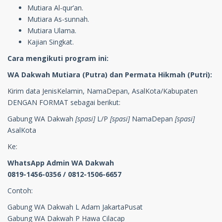
Mutiara Al-qur’an.
Mutiara As-sunnah.
Mutiara Ulama.
Kajian Singkat.
Cara mengikuti program ini:
WA Dakwah Mutiara (Putra) dan Permata Hikmah (Putri):
Kirim data JenisKelamin, NamaDepan, AsalKota/Kabupaten
DENGAN FORMAT sebagai berikut:
Gabung WA Dakwah
[spasi]
L/P
[spasi]
NamaDepan
[spasi]
AsalKota
Ke:
WhatsApp Admin WA Dakwah
0819-1456-035
6 / 0812-1506-6657
Contoh:
Gabung WA Dakwah L Adam JakartaPusat
Gabung WA Dakwah P Hawa Cilacap