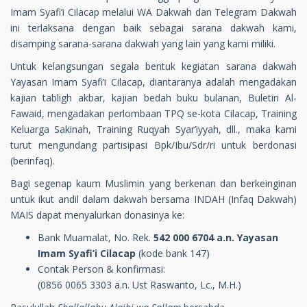
Imam Syafi’i Cilacap melalui WA Dakwah dan Telegram Dakwah
ini terlaksana dengan baik sebagai sarana dakwah kami,
disamping sarana-sarana dakwah yang lain yang kami miliki.
Untuk kelangsungan segala bentuk kegiatan sarana dakwah
Yayasan Imam Syafi’i Cilacap, diantaranya adalah mengadakan
kajian tabligh akbar, kajian bedah buku bulanan, Buletin Al-
Fawaid, mengadakan perlombaan TPQ se-kota Cilacap, Training
Keluarga Sakinah, Training Ruqyah Syar’iyyah, dll., maka kami
turut mengundang partisipasi Bpk/Ibu/Sdr/ri untuk berdonasi
(berinfaq).
Bagi segenap kaum Muslimin yang berkenan dan berkeinginan
untuk ikut andil dalam dakwah bersama INDAH (Infaq Dakwah)
MAIS dapat menyalurkan donasinya ke:
Bank Muamalat, No. Rek.
542 000 6704 a.n. Yayasan
Imam Syafi’i Cilacap
(kode bank 147)
Contak Person & konfirmasi:
(0856 0065 3303 a.n. Ust Raswanto, Lc., M.H.)